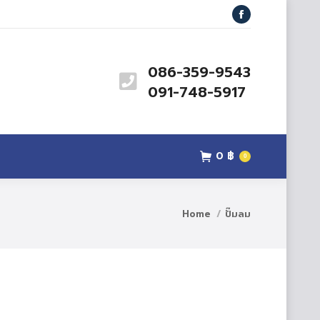
สินค้า
ข่าวสาร
ติดต่อเรา
Facebook
0
฿
0
086-359-9543
091-748-5917
0
฿
0
Home
ปั๊มลม