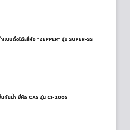
นน้ำแบบตั้งโต๊ะยี่ห้อ “ZEPPER” รุ่น SUPER-SS
พื้นกันน้ำ ยี่ห้อ CAS รุ่น CI-200S