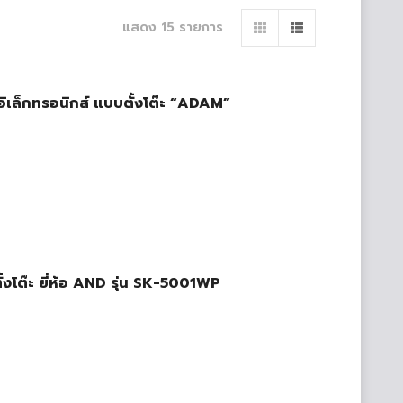
แสดง 15 รายการ
บอิเล็กทรอนิกส์ แบบตั้งโต๊ะ “ADAM”
ตั้งโต๊ะ ยี่ห้อ AND รุ่น SK-5001WP