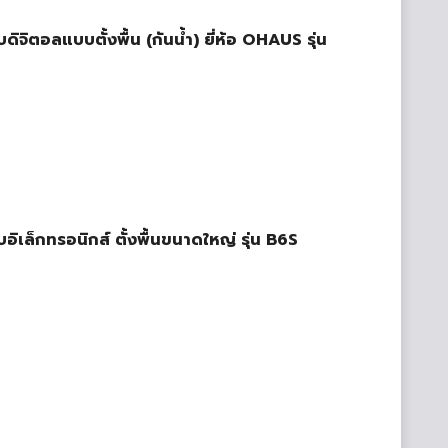
บดิจิตอลแบบตั้งพื้น (กันน้ำ) ยี่ห้อ OHAUS รุ่น
บบอิเล็กทรอนิกส์ ตั้งพื้นขนาดใหญ่ รุ่น B6S