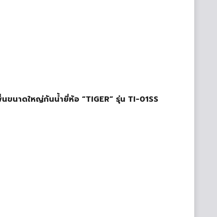
งพื้นขนาดใหญ่กันน้ำยี่ห้อ “TIGER” รุ่น TI-01SS