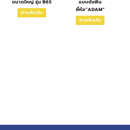
ขนาดใหญ่ รุ่น B6S
แบบตั้งพื้น
ยี่ห้อ”ADAM”
อ่านเพิ่มเติม
อ่านเพิ่มเติม