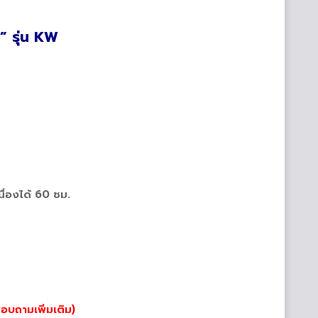
” รุ่น KW
่องได้ 60 ชม.
บถามเพิ่มเติม)