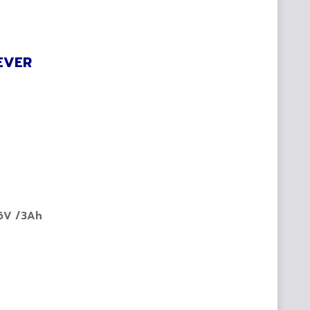
ADEVER
 6V /3Ah